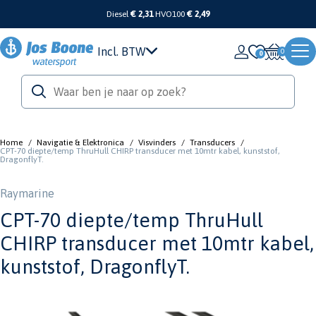
Diesel
€ 2,31
HVO100
€ 2,49
Incl. BTW
0
Home
/
Navigatie & Elektronica
/
Visvinders
/
Transducers
/
CPT-70 diepte/temp ThruHull CHIRP transducer met 10mtr kabel, kunststof,
DragonflyT.
Raymarine
CPT-70 diepte/temp ThruHull
CHIRP transducer met 10mtr kabel,
kunststof, DragonflyT.