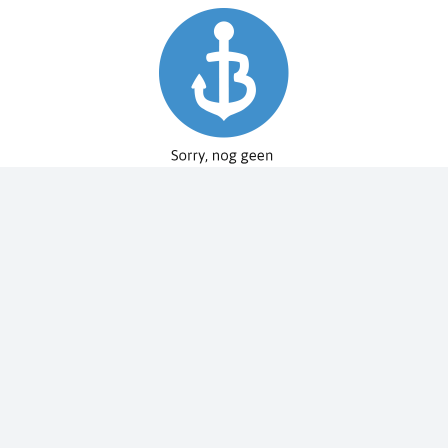
Spy Pole™ bevestiging
010-03012-20
€ 1.979,99
€ 2.199,99
Dit bestellen wij voor u bij onze leverancier