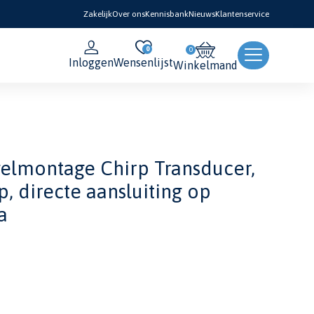
Zakelijk
Over ons
Kennisbank
Nieuws
Klantenservice
0
Inloggen
Wensenlijst
Winkelmand
elmontage Chirp Transducer,
, directe aansluiting op
a