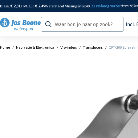
Diesel
€ 2,31
HVO100
€ 2,49
Waterstand Vlissingen
06:40
21 cm
hoog water
(bron:
Rijksw
Incl.
Home
/
Navigatie & Elektronica
/
Visvinders
/
Transducers
/
CPT-200 Spiegelmo