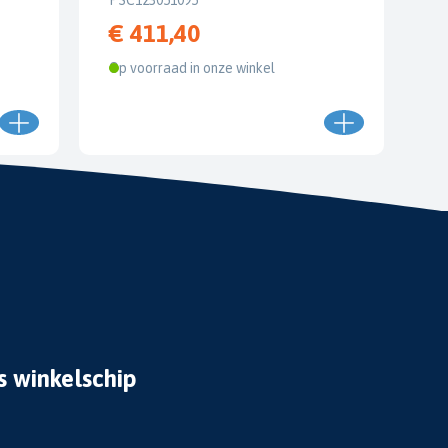
€ 411,40
Op voorraad in onze winkel
s winkelschip