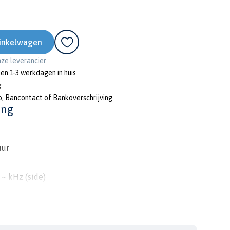
inkelwagen
onze leverancier
nen 1-3 werkdagen in huis
g
o, Bancontact of Bankoverschrijving
ing
uur
 ~ kHz (side)
 kHz