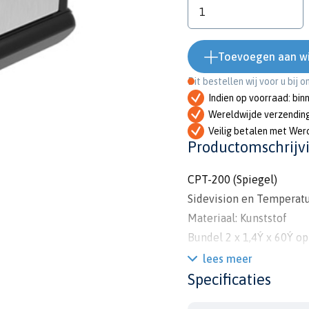
Toevoegen aan w
Dit bestellen wij voor u bij 
Indien op voorraad: bin
Wereldwijde verzendin
Veilig betalen met Wer
Productomschrijv
CPT-200 (Spiegel)
Sidevision en Temperat
Materiaal: Kunststof
Bundel 2 x 1,4Ý x 60Ý op
Bundel 25Ý op 50 / 200
lees meer
Specificaties
Compatibel met CP200