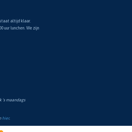
taat altijd klaar.
00 uur lunchen. We zijn
ok 's maandags
en
hier
.