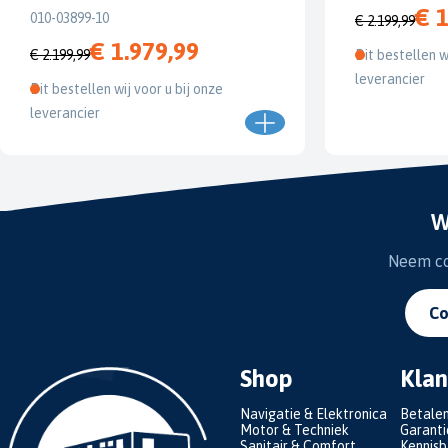
€ 1
010-03899-10
€ 2.199,99
€ 1.979,99
€ 2.199,99
Dit bestellen w
leverancier
Dit bestellen wij voor u bij onze
leverancier
W
Neem con
Co
Shop
Klan
Navigatie & Elektronica
Betale
Motor & Techniek
Garanti
Sanitair & Comfort
Kennis