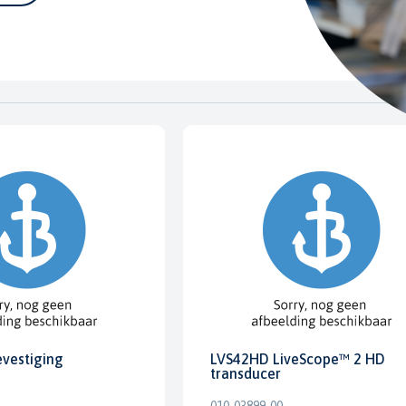
evestiging
LVS42HD LiveScope™ 2 HD
transducer
010-03899-00