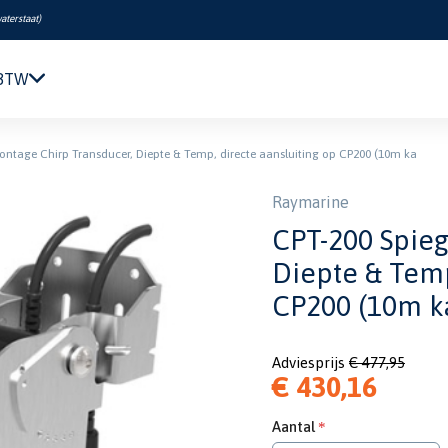
aterstaat
)
 BTW
Navigatie & Elektronica
ntage Chirp Transducer, Diepte & Temp, directe aansluiting op CP200 (10m ka
Motor & Techniek
Sanitair & Comfort
Raymarine
Kleding & Schoenen
CPT-200 Spieg
Veiligheid
Diepte & Temp
Boeken & Kaarten
CP200 (10m k
Verf & Onderhoud
Tuigage & Dekuitrusting
Rubberboten & Motoren
Adviesprijs
€ 477,95
€ 430,16
Outlet
Aantal