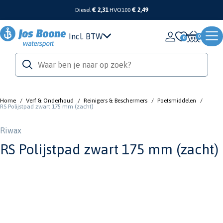
Diesel
€ 2,31
HVO100
€ 2,49
Incl. BTW
0
Home
/
Verf & Onderhoud
/
Reinigers & Beschermers
/
Poetsmiddelen
/
RS Polijstpad zwart 175 mm (zacht)
Riwax
RS Polijstpad zwart 175 mm (zacht)