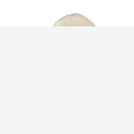
Riwax
RS Lamsvel polijstschijf 75mm
11582-S
€ 14,80
Op voorraad in onze winkel