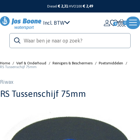
Diesel
€ 2,31
HVO100
€ 2,49
Incl. BTW
0
Home
/
Verf & Onderhoud
/
Reinigers & Beschermers
/
Poetsmiddelen
/
RS Tussenschijf 75mm
Riwax
RS Tussenschijf 75mm