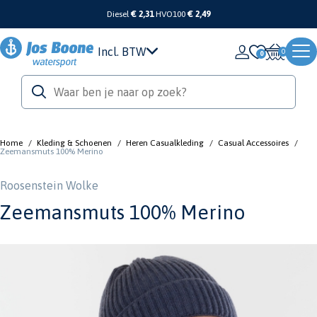
Diesel
€ 2,31
HVO100
€ 2,49
Incl. BTW
0
Home
/
Kleding & Schoenen
/
Heren Casualkleding
/
Casual Accessoires
/
Zeemansmuts 100% Merino
Roosenstein Wolke
Zeemansmuts 100% Merino