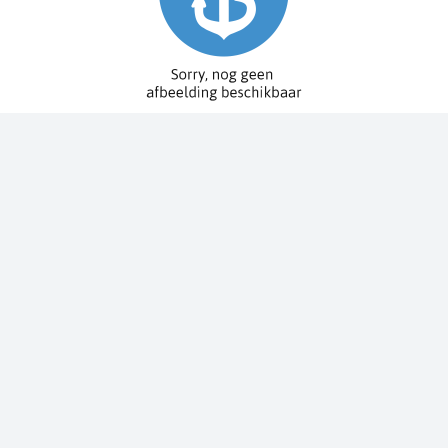
Spy Pole™ bevestiging
010-03012-20
€ 1.979,99
€ 2.199,99
Dit bestellen wij voor u bij onze leverancier