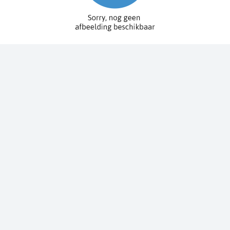
Spy Pole™ bevestiging
010-03012-20
€ 1.979,99
€ 2.199,99
Dit bestellen wij voor u bij onze leverancier