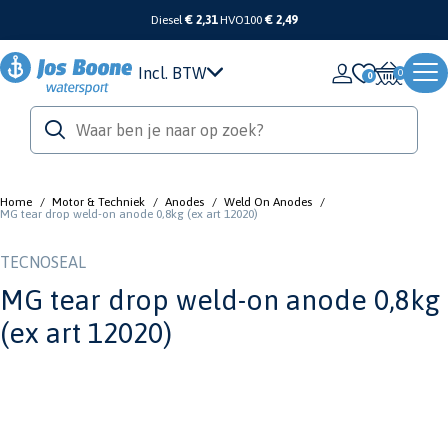
Diesel
€ 2,31
HVO100
€ 2,49
Incl. BTW
0
Home
/
Motor & Techniek
/
Anodes
/
Weld On Anodes
/
MG tear drop weld-on anode 0,8kg (ex art 12020)
TECNOSEAL
MG tear drop weld-on anode 0,8kg
(ex art 12020)