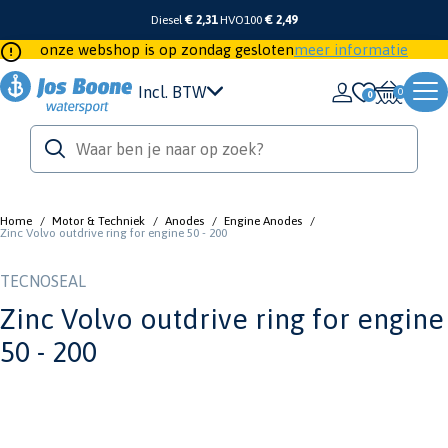
Diesel
€ 2,31
HVO100
€ 2,49
onze webshop is op zondag gesloten
meer informatie
Incl. BTW
0
Home
/
Motor & Techniek
/
Anodes
/
Engine Anodes
/
Zinc Volvo outdrive ring for engine 50 - 200
TECNOSEAL
Zinc Volvo outdrive ring for engine
50 - 200