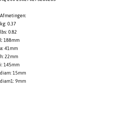
Afmetingen:
kg: 0.37
lbs: 0.82
l: 188mm
a: 41mm
h: 22mm
i: 145mm
diam: 15mm
diam1: 9mm