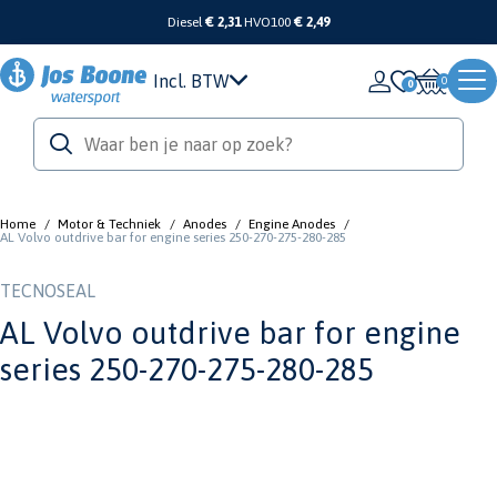
Diesel
€ 2,31
HVO100
€ 2,49
Incl. BTW
0
Home
/
Motor & Techniek
/
Anodes
/
Engine Anodes
/
AL Volvo outdrive bar for engine series 250-270-275-280-285
TECNOSEAL
AL Volvo outdrive bar for engine
series 250-270-275-280-285