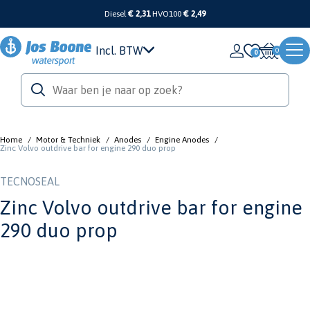
Diesel
€ 2,31
HVO100
€ 2,49
Incl. BTW
0
Home
/
Motor & Techniek
/
Anodes
/
Engine Anodes
/
Zinc Volvo outdrive bar for engine 290 duo prop
TECNOSEAL
Zinc Volvo outdrive bar for engine
290 duo prop