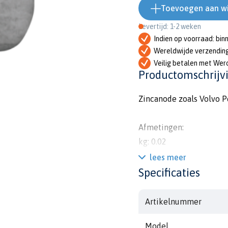
Toevoegen aan w
Levertijd: 1-2 weken
Indien op voorraad: bin
Wereldwijde verzendin
Veilig betalen met Wer
Productomschrijv
Zincanode zoals Volvo P
Afmetingen:
kg: 0.02
lbs: 0.04
lees meer
diam: 15mm
Specificaties
l: 30mm
m: M8
Artikelnummer
Model
Extra info: Zinc only