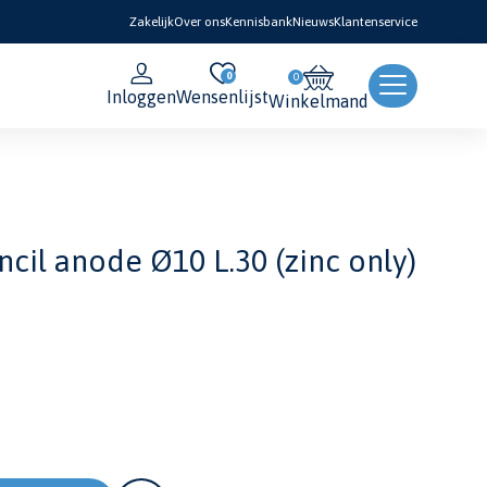
Zakelijk
Over ons
Kennisbank
Nieuws
Klantenservice
0
Inloggen
Wensenlijst
Winkelmand
ncil anode Ø10 L.30 (zinc only)