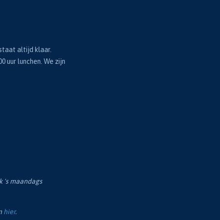
taat altijd klaar.
00 uur lunchen. We zijn
ok 's maandags
en
hier
.