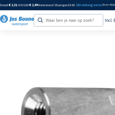
Diesel
€ 2,31
HVO100
€ 2,49
Waterstand Vlissingen
19:00
156 cm
hoog water
(bron:
Rijk
Incl.
Home
/
Motor & Techniek
/
Anodes
/
Engine Anodes
/
Zinc Volvo pencil anode