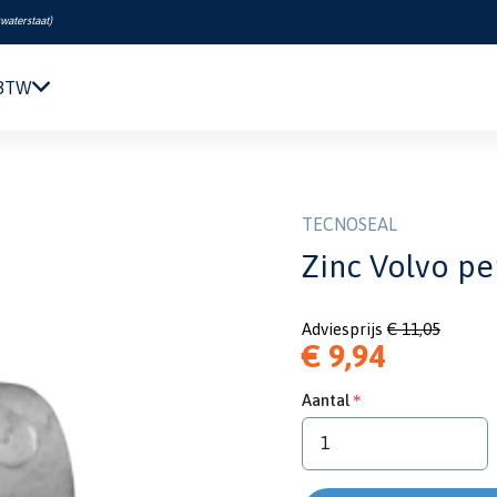
swaterstaat
)
 BTW
Navigatie & Elektronica
 Ø10 L.30 (zinc only)
Motor & Techniek
Sanitair & Comfort
TECNOSEAL
Kleding & Schoenen
Zinc Volvo pe
Veiligheid
Boeken & Kaarten
Adviesprijs
€ 11,05
Verf & Onderhoud
€ 9,94
Tuigage & Dekuitrusting
Rubberboten & Motoren
Aantal
Outlet