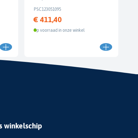
PSC123051095
€ 411,40
Op voorraad in onze winkel
s winkelschip