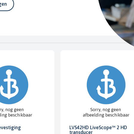
agen
evestiging
LVS42HD LiveScope™ 2 HD
transducer