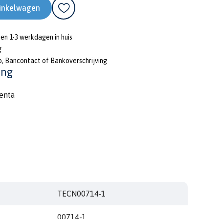
inkelwagen
nen 1-3 werkdagen in huis
g
o, Bancontact of Bankoverschrijving
ing
enta
TECN00714-1
00714-1