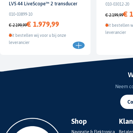
LVS 44 LiveScope™ 2 transducer
010-03012-20
€ 1
010-03899-10
€ 2.199,99
€ 1.979,99
€ 2.199,99
Dit bestellen w
leverancier
Dit bestellen wij voor u bij onze
leverancier
W
Neem con
Co
Shop
Klan
Navigatie & Elektronica
Betale