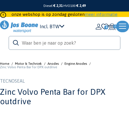
Diesel
€ 2,31
HVO100
€ 2,49
onze webshop is op zondag gesloten
meer informatie
Incl. BTW
0
Home
/
Motor & Techniek
/
Anodes
/
Engine Anodes
/
Zinc Volvo Penta Bar for DPX outdrive
TECNOSEAL
Zinc Volvo Penta Bar for DPX
outdrive