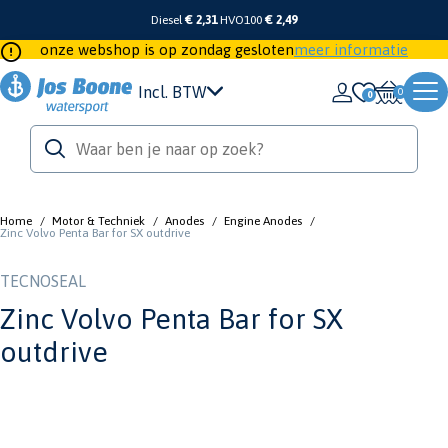
Diesel
€ 2,31
HVO100
€ 2,49
onze webshop is op zondag gesloten
meer informatie
Incl. BTW
0
Home
/
Motor & Techniek
/
Anodes
/
Engine Anodes
/
Zinc Volvo Penta Bar for SX outdrive
TECNOSEAL
Zinc Volvo Penta Bar for SX
outdrive