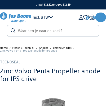
Diesel
€ 2,31
HVO100
€ 2,49
Incl. BTW
0
Home
/
Motor & Techniek
/
Anodes
/
Engine Anodes
/
Zinc Volvo Penta Propeller anode for IPS drive
TECNOSEAL
Zinc Volvo Penta Propeller anode
for IPS drive