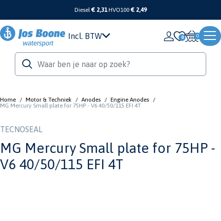
Diesel
€ 2,31
HVO100
€ 2,49
Incl. BTW
0
Home
/
Motor & Techniek
/
Anodes
/
Engine Anodes
/
MG Mercury Small plate for 75HP - V6 40/50/115 EFI 4T
TECNOSEAL
MG Mercury Small plate for 75HP -
V6 40/50/115 EFI 4T