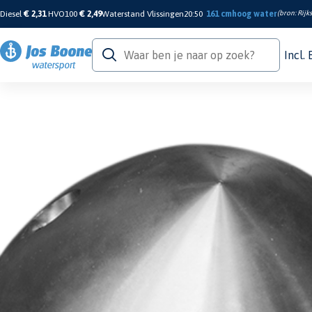
Diesel
€ 2,31
HVO100
€ 2,49
Waterstand Vlissingen
20:50
161 cm
hoog water
(bron:
Rijk
Incl.
Home
/
Motor & Techniek
/
Anodes
/
Propellor Anodes
/
MG Variprop propelle