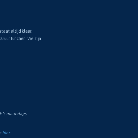
taat altijd klaar.
00 uur lunchen. We zijn
ok 's maandags
en
hier
.