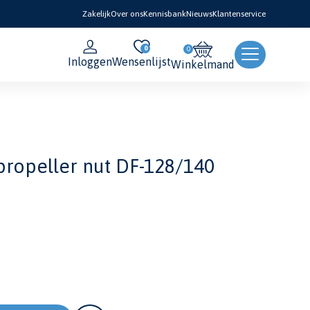
Zakelijk
Over ons
Kennisbank
Nieuws
Klantenservice
0
Inloggen
Wensenlijst
Winkelmand
ropeller nut DF-128/140