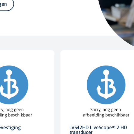
agen
evestiging
LVS42HD LiveScope™ 2 HD
transducer