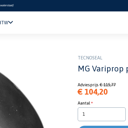
swaterstaat
)
 BTW
Navigatie & Elektronica
r nut DF-128/140
Motor & Techniek
Sanitair & Comfort
TECNOSEAL
Kleding & Schoenen
MG Variprop p
Veiligheid
Boeken & Kaarten
Adviesprijs
€ 115,77
Verf & Onderhoud
€ 104,20
Tuigage & Dekuitrusting
Rubberboten & Motoren
Aantal
Outlet