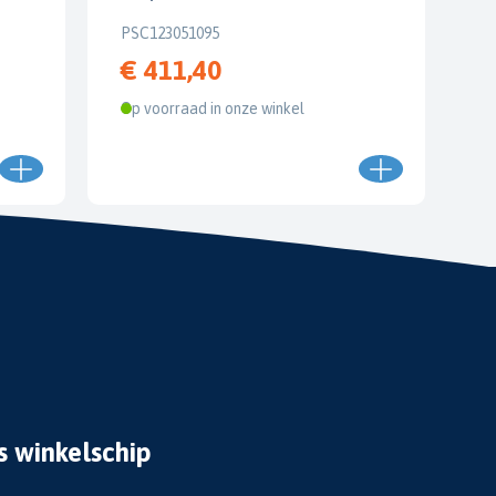
PSC123051095
€ 411,40
Op voorraad in onze winkel
s winkelschip