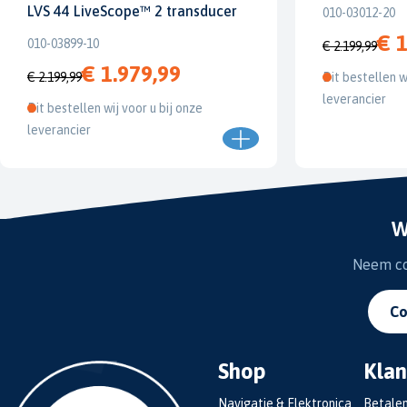
LVS 44 LiveScope™ 2 transducer
010-03012-20
€ 1
010-03899-10
€ 2.199,99
€ 1.979,99
€ 2.199,99
Dit bestellen w
leverancier
Dit bestellen wij voor u bij onze
leverancier
W
Neem con
Co
Shop
Klan
Navigatie & Elektronica
Betale