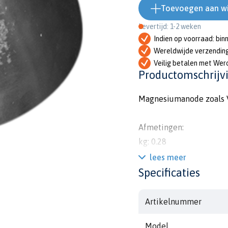
Toevoegen aan w
Levertijd: 1-2 weken
Indien op voorraad: bin
Wereldwijde verzendin
Veilig betalen met Wer
Productomschrijv
Magnesiumanode zoals Var
Afmetingen:
kg: 0.28
lbs: 0.62
lees meer
h: 56mm
Specificaties
diam: 105mm
diam1: 7mm
Artikelnummer
diam2: 72mm
Model
diam3: 95mm