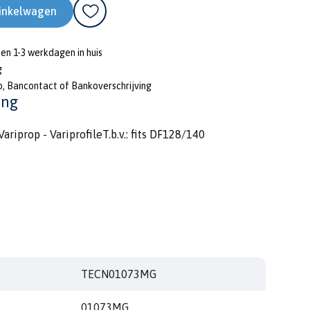
inkelwagen
nen 1-3 werkdagen in huis
g
o, Bancontact of Bankoverschrijving
ing
iprop - VariprofileT.b.v.: fits DF128/140
TECN01073MG
01073MG