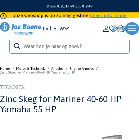
Diesel
€ 2,31
HVO100
€ 2,49
onze webshop is op zondag gesloten
meer informatie
Incl. BTW
0
Home
/
Motor & Techniek
/
Anodes
/
Engine Anodes
/
Zinc Skeg for Mariner 40-60 HP Yamaha 55 HP
TECNOSEAL
Zinc Skeg for Mariner 40-60 HP
Yamaha 55 HP