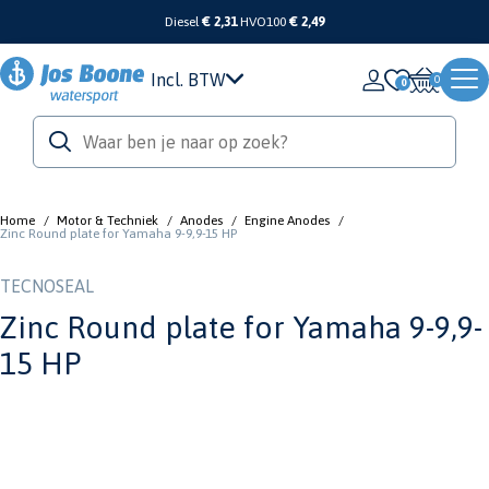
Diesel
€ 2,31
HVO100
€ 2,49
Incl. BTW
0
Home
/
Motor & Techniek
/
Anodes
/
Engine Anodes
/
Zinc Round plate for Yamaha 9-9,9-15 HP
TECNOSEAL
Zinc Round plate for Yamaha 9-9,9-
15 HP