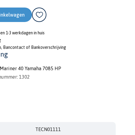
inkelwagen
nen 1-3 werkdagen in huis
g
o, Bancontact of Bankoverschrijving
ing
aMariner 40 Yamaha 7085 HP
 nummer: 1302
TECN01111