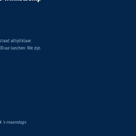
taat altijd klaar.
00 uur lunchen. We zijn
ok 's maandags