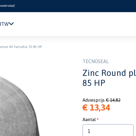
swaterstaat
)
 BTW
Navigatie & Elektronica
ariner 40 Yamaha 70-85 HP
Motor & Techniek
Sanitair & Comfort
TECNOSEAL
Kleding & Schoenen
Zinc Round pl
Veiligheid
85 HP
Boeken & Kaarten
Verf & Onderhoud
Adviesprijs
€ 14,82
Tuigage & Dekuitrusting
€ 13,34
Rubberboten & Motoren
Outlet
Aantal