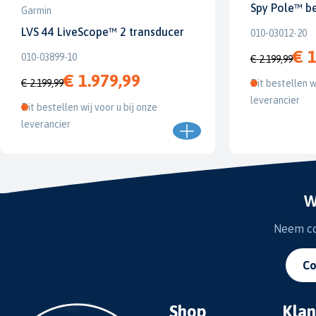
Spy Pole™ b
Garmin
LVS 44 LiveScope™ 2 transducer
010-03012-20
€ 1
010-03899-10
€ 2.199,99
€ 1.979,99
€ 2.199,99
Dit bestellen w
leverancier
Dit bestellen wij voor u bij onze
leverancier
W
Neem con
Co
Shop
Klan