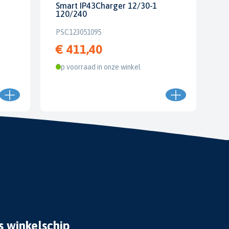
Smart IP43Charger 12/30-1
120/240
PSC123051095
€ 411,40
Op voorraad in onze winkel
s winkelschip