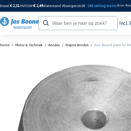
Diesel
€ 2,31
HVO100
€ 2,49
Waterstand Vlissingen
16:00
-140 cm
laag water
(bron:
Rijk
Incl.
Home
/
Motor & Techniek
/
Anodes
/
Engine Anodes
/
Zinc Round plate for M