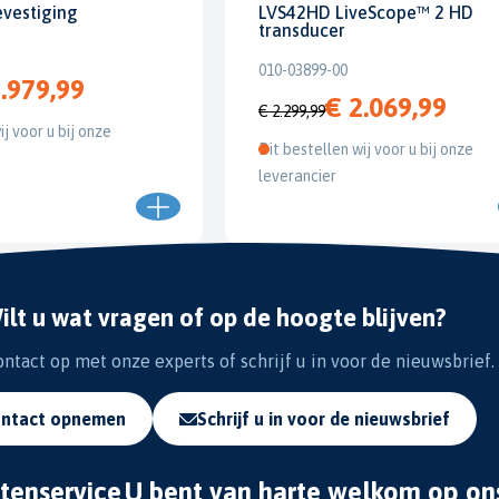
evestiging
LVS42HD LiveScope™ 2 HD
transducer
010-03899-00
.979,99
€ 2.069,99
€ 2.299,99
ij voor u bij onze
Dit bestellen wij voor u bij onze
leverancier
ilt u wat vragen of op de hoogte blijven?
tact op met onze experts of schrijf u in voor de nieuwsbrief.
ntact opnemen
Schrijf u in voor de nieuwsbrief
tenservice
U bent van harte welkom op on