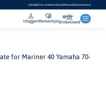
Zakelijk
Over ons
Kennisbank
Nieuws
Klantenservice
0
Inloggen
Wensenlijst
Winkelmand
ate for Mariner 40 Yamaha 70-