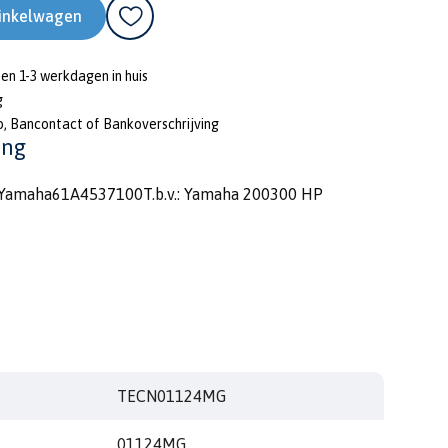
inkelwagen
nen 1-3 werkdagen in huis
g
o, Bancontact of Bankoverschrijving
ing
Yamaha61A4537100T.b.v.: Yamaha 200300 HP
TECN01124MG
01124MG