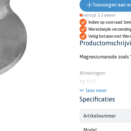
Toevoegen aan w
Levertijd: 1-2 weken
Indien op voorraad: bin
Wereldwijde verzendin
Veilig betalen met Wer
Productomschrijv
Magnesiumanode zoals 
Afmetingen:
kg: 0.17
lbs: 0.38
lees meer
l: 71mm
Specificaties
h1: 14mm
diam: 99mm
Artikelnummer
m: 10x1mm25mm
Model