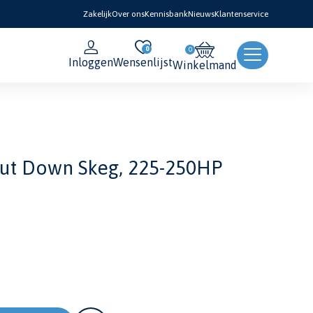
Zakelijk
Over ons
Kennisbank
Nieuws
Klantenservice
0
Inloggen
Wensenlijst
Winkelmand
t Down Skeg, 225-250HP