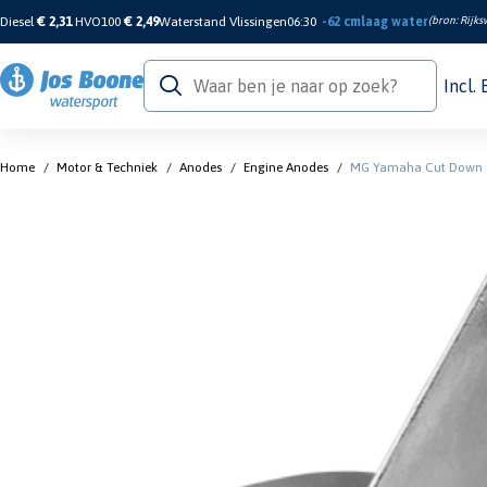
Diesel
€ 2,31
HVO100
€ 2,49
Waterstand Vlissingen
06:30
-62 cm
laag water
(bron:
Rijks
Incl.
Home
/
Motor & Techniek
/
Anodes
/
Engine Anodes
/
MG Yamaha Cut Down S