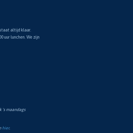
taat altijd klaar.
00 uur lunchen. We zijn
ok 's maandags
en
hier
.