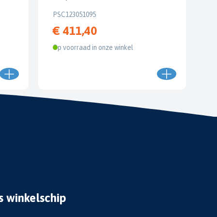
PSC123051095
€ 411,40
Op voorraad in onze winkel
s winkelschip