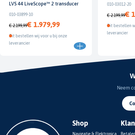
LVS 44 LiveScope™ 2 transducer
010-03012-20
€ 1
010-03899-10
€ 2.199,99
€ 1.979,99
€ 2.199,99
Dit bestellen w
leverancier
Dit bestellen wij voor u bij onze
leverancier
W
Neem con
Co
Shop
Klan
Navigatie & Elektronica
Betale