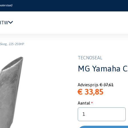
waterstaat
)
 BTW
Navigatie & Elektronica
keg, 225-250HP
Motor & Techniek
Sanitair & Comfort
TECNOSEAL
Kleding & Schoenen
MG Yamaha Cu
Veiligheid
Boeken & Kaarten
Adviesprijs
€ 37,61
Verf & Onderhoud
€ 33,85
Tuigage & Dekuitrusting
Rubberboten & Motoren
Aantal
Outlet