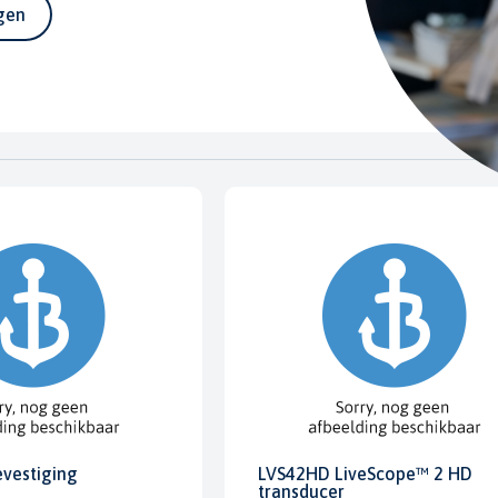
agen
evestiging
LVS42HD LiveScope™ 2 HD
transducer