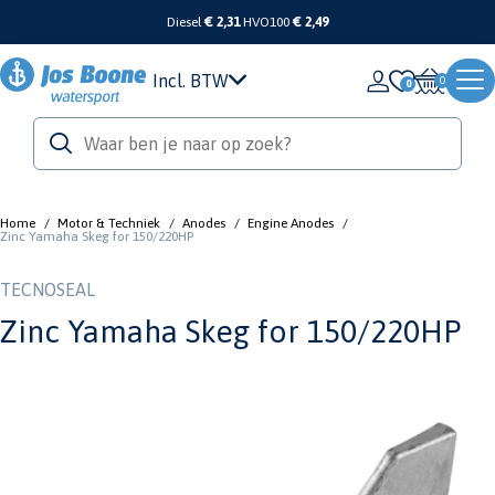
Diesel
€ 2,31
HVO100
€ 2,49
Incl. BTW
0
Home
/
Motor & Techniek
/
Anodes
/
Engine Anodes
/
Zinc Yamaha Skeg for 150/220HP
TECNOSEAL
Zinc Yamaha Skeg for 150/220HP