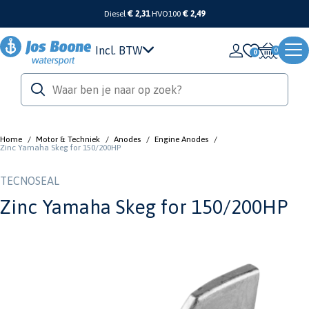
Diesel
€ 2,31
HVO100
€ 2,49
Incl. BTW
0
Home
/
Motor & Techniek
/
Anodes
/
Engine Anodes
/
Zinc Yamaha Skeg for 150/200HP
TECNOSEAL
Zinc Yamaha Skeg for 150/200HP