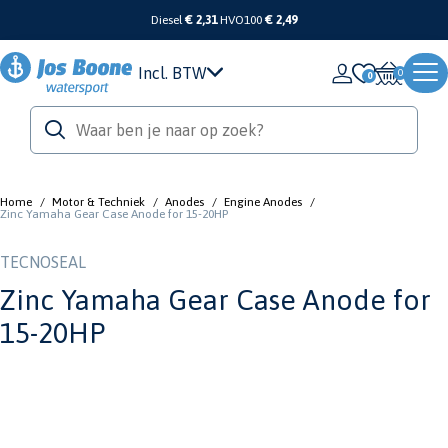
Diesel
€ 2,31
HVO100
€ 2,49
Incl. BTW
0
Home
/
Motor & Techniek
/
Anodes
/
Engine Anodes
/
Zinc Yamaha Gear Case Anode for 15-20HP
TECNOSEAL
Zinc Yamaha Gear Case Anode for
15-20HP