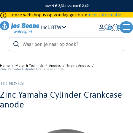
Diesel
€ 2,31
HVO100
€ 2,49
onze webshop is op zondag gesloten
meer informatie
Incl. BTW
0
Home
/
Motor & Techniek
/
Anodes
/
Engine Anodes
/
Zinc Yamaha Cylinder Crankcase anode
TECNOSEAL
Zinc Yamaha Cylinder Crankcase
anode