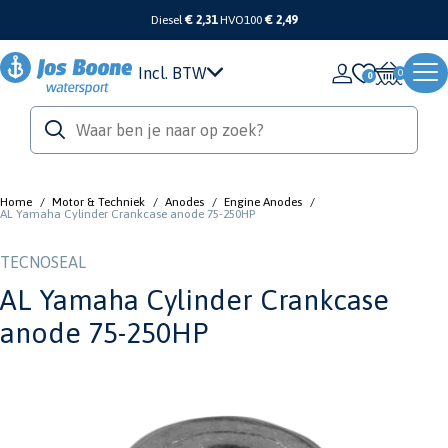
Diesel
€ 2,31
HVO100
€ 2,49
Incl. BTW
0
Home
/
Motor & Techniek
/
Anodes
/
Engine Anodes
/
AL Yamaha Cylinder Crankcase anode 75-250HP
TECNOSEAL
AL Yamaha Cylinder Crankcase
anode 75-250HP