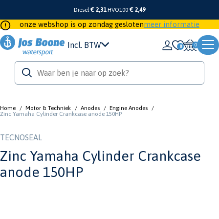
Diesel
€ 2,31
HVO100
€ 2,49
onze webshop is op zondag gesloten
meer informatie
Incl. BTW
0
Home
/
Motor & Techniek
/
Anodes
/
Engine Anodes
/
Zinc Yamaha Cylinder Crankcase anode 150HP
TECNOSEAL
Zinc Yamaha Cylinder Crankcase
anode 150HP