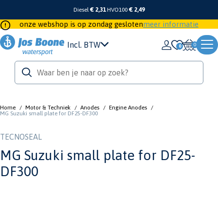
Diesel
€ 2,31
HVO100
€ 2,49
onze webshop is op zondag gesloten
meer informatie
Incl. BTW
0
Home
/
Motor & Techniek
/
Anodes
/
Engine Anodes
/
MG Suzuki small plate for DF25-DF300
TECNOSEAL
MG Suzuki small plate for DF25-
DF300