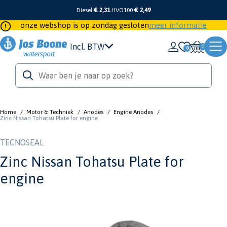
Diesel
€ 2,31
HVO100
€ 2,49
onze webshop is op zondag gesloten
meer informatie
Incl. BTW
0
Home
/
Motor & Techniek
/
Anodes
/
Engine Anodes
/
Zinc Nissan Tohatsu Plate for engine
TECNOSEAL
Zinc Nissan Tohatsu Plate for
engine