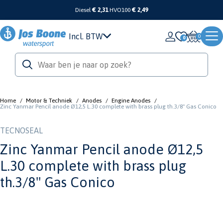
Diesel
€ 2,31
HVO100
€ 2,49
Incl. BTW
0
Home
/
Motor & Techniek
/
Anodes
/
Engine Anodes
/
Zinc Yanmar Pencil anode Ø12,5 L.30 complete with brass plug th.3/8'' Gas Conico
TECNOSEAL
Zinc Yanmar Pencil anode Ø12,5
L.30 complete with brass plug
th.3/8'' Gas Conico