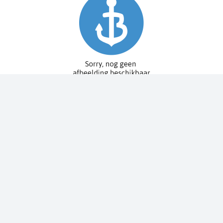
Spy Pole™ bevestiging
010-03012-20
€ 1.979,99
€ 2.199,99
Dit bestellen wij voor u bij onze leverancier