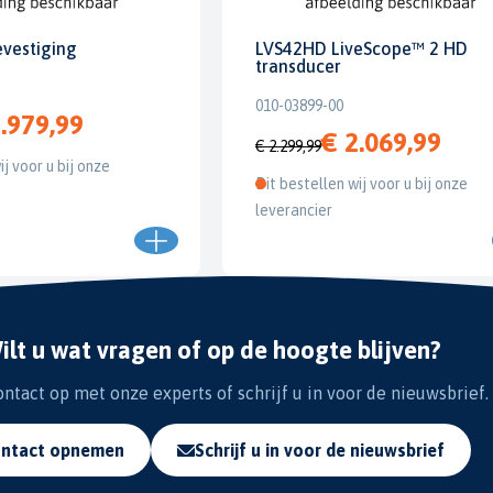
evestiging
LVS42HD LiveScope™ 2 HD
transducer
010-03899-00
.979,99
€ 2.069,99
€ 2.299,99
ij voor u bij onze
Dit bestellen wij voor u bij onze
leverancier
ilt u wat vragen of op de hoogte blijven?
tact op met onze experts of schrijf u in voor de nieuwsbrief.
ntact opnemen
Schrijf u in voor de nieuwsbrief