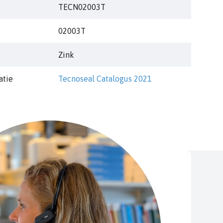
TECN02003T
02003T
h brass plug
Zink
atie
Tecnoseal Catalogus 2021