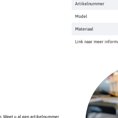
c: 11mm
Artikelnummer
diam: 12mm
Model
Extra info: complete wit
Materiaal
Link naar meer inform
n. Weet u al een artikelnummer