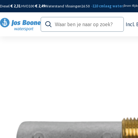
Diesel
€ 2,31
HVO100
€ 2,49
Waterstand Vlissingen
16:50
-110 cm
laag water
(bron:
Rijk
Incl.
Home
/
Motor & Techniek
/
Anodes
/
Inboard Engine Pencils
/
Zinc+Brass Gene