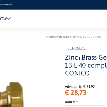
swaterstaat
)
 BTW
Navigatie & Elektronica
ral Motors pencil anode Ø 13 L.40 complete with brass plug th.3/8''GAS CONICO
Motor & Techniek
Sanitair & Comfort
TECNOSEAL
Kleding & Schoenen
Zinc+Brass Ge
Veiligheid
13 L.40 comple
Boeken & Kaarten
CONICO
Verf & Onderhoud
Tuigage & Dekuitrusting
Rubberboten & Motoren
Adviesprijs
€ 31,92
€ 28,73
Outlet
Aantal