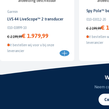
Spy Pole™ b
Garmin
LVS 44 LiveScope™ 2 transducer
010-03012-20
€ 1
010-03899-10
€ 2.199,99
€ 1.979,99
€ 2.199,99
Dit bestellen w
leverancier
Dit bestellen wij voor u bij onze
leverancier
W
Neem con
Co