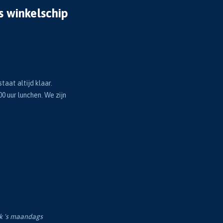
s winkelschip
taat altijd klaar.
00 uur lunchen. We zijn
ok 's maandags