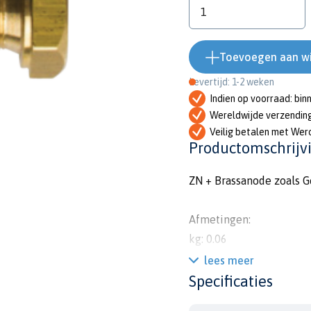
Toevoegen aan w
Levertijd: 1-2 weken
Indien op voorraad: bin
Wereldwijde verzendin
Veilig betalen met Wer
Productomschrijv
ZN + Brassanode zoals G
Afmetingen:
kg: 0.06
lbs: 0.13
lees meer
a: 3/8GAS CONICO (bspt)
Specificaties
l: 41mm