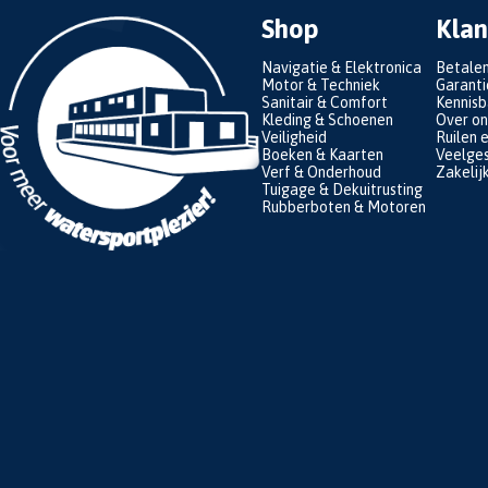
Shop
Klan
Navigatie & Elektronica
Betale
Motor & Techniek
Garanti
Sanitair & Comfort
Kennis
Kleding & Schoenen
Over on
Veiligheid
Ruilen 
Boeken & Kaarten
Veelges
Verf & Onderhoud
Zakelij
Tuigage & Dekuitrusting
Rubberboten & Motoren