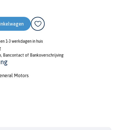
inkelwagen
nen 1-3 werkdagen in huis
g
o, Bancontact of Bankoverschrijving
ing
eneral Motors