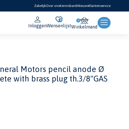
Zakelijk
Over ons
Kennisbank
Nieuws
Klantenservice
0
Inloggen
Wensenlijst
Winkelmand
neral Motors pencil anode Ø
te with brass plug th.3/8''GAS