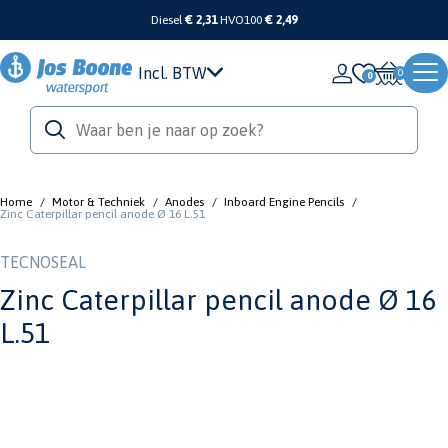
Diesel
€ 2,31
HVO100
€ 2,49
Incl. BTW
0
Home
/
Motor & Techniek
/
Anodes
/
Inboard Engine Pencils
/
Zinc Caterpillar pencil anode Ø 16 L.51
TECNOSEAL
Zinc Caterpillar pencil anode Ø 16
L.51