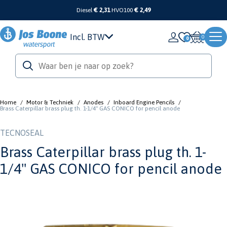
Diesel
€ 2,31
HVO100
€ 2,49
Incl. BTW
0
Home
/
Motor & Techniek
/
Anodes
/
Inboard Engine Pencils
/
Brass Caterpillar brass plug th. 1-1/4'' GAS CONICO for pencil anode
TECNOSEAL
Brass Caterpillar brass plug th. 1-
1/4'' GAS CONICO for pencil anode