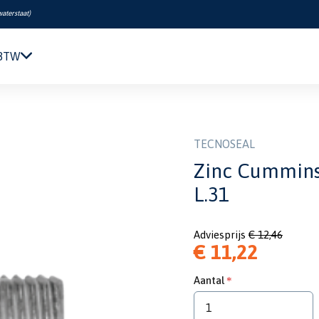
waterstaat
)
 BTW
Navigatie & Elektronica
ncil anode zinc only Ø 16 L.31
Motor & Techniek
Sanitair & Comfort
TECNOSEAL
Kleding & Schoenen
Zinc Cummins 
Veiligheid
L.31
Boeken & Kaarten
Verf & Onderhoud
Adviesprijs
€ 12,46
Tuigage & Dekuitrusting
€ 11,22
Rubberboten & Motoren
Outlet
Aantal