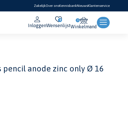
Zakelijk
Over ons
Kennisbank
Nieuws
Klantenservice
0
Inloggen
Wensenlijst
Winkelmand
pencil anode zinc only Ø 16