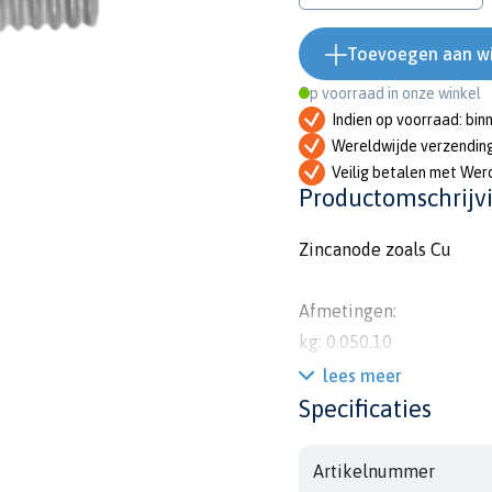
Toevoegen aan w
Op voorraad in onze winkel
Indien op voorraad: bin
Wereldwijde verzendin
Veilig betalen met Wer
Productomschrijv
Zincanode zoals Cu
Afmetingen:
kg: 0.050.10
diam: mm
lees meer
l:
Specificaties
l1:
b:
Artikelnummer