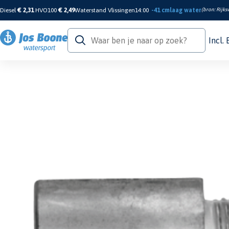
Diesel
€ 2,31
HVO100
€ 2,49
Waterstand Vlissingen
14:00
-41 cm
laag water
(bron:
Rijks
Incl.
Home
/
Motor & Techniek
/
Anodes
/
Inboard Engine Pencils
/
Zinc Cummins pe