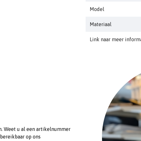
Model
Extra info: Zinc only
Materiaal
Link naar meer inform
n. Weet u al een artikelnummer
 bereikbaar op ons