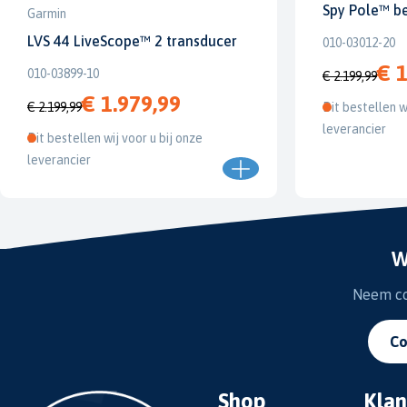
Spy Pole™ b
Garmin
LVS 44 LiveScope™ 2 transducer
010-03012-20
€ 1
010-03899-10
€ 2.199,99
€ 1.979,99
€ 2.199,99
Dit bestellen w
leverancier
Dit bestellen wij voor u bij onze
leverancier
W
Neem con
Co
Shop
Klan