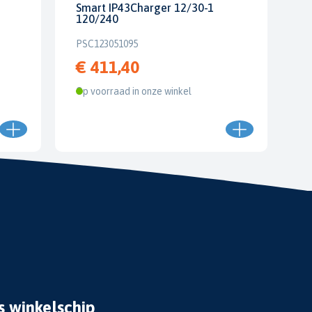
Smart IP43Charger 12/30-1
120/240
PSC123051095
€ 411,40
Op voorraad in onze winkel
s winkelschip