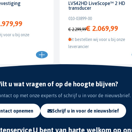
evestiging
LVS42HD LiveScope™ 2 HD
transducer
010-03899-00
.979,99
€ 2.069,99
€ 2.299,99
ij voor u bij onze
Dit bestellen wij voor u bij onze
leverancier
ilt u wat vragen of op de hoogte blijven?
tact op met onze experts of schrijf u in voor de nieuwsbrief.
ntact opnemen
Schrijf u in voor de nieuwsbrief
tenservice
U bent van harte welkom op on