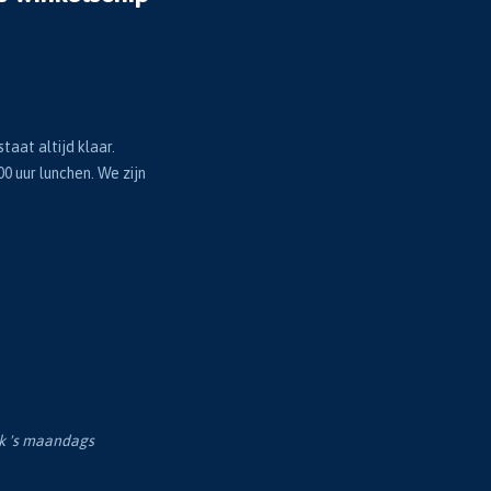
taat altijd klaar.
00 uur lunchen. We zijn
ok 's maandags