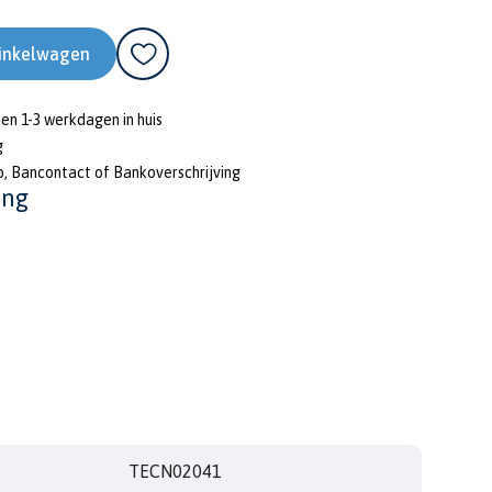
inkelwagen
nen 1-3 werkdagen in huis
g
o, Bancontact of Bankoverschrijving
ing
TECN02041