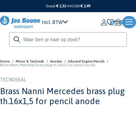
Diesel
€ 2,31
HVO100
€ 2,49
Incl. BTW
0
Home
/
Motor & Techniek
/
Anodes
/
Inboard Engine Pencils
/
Brass Nanni Mercedes brass plug th.16x1,5 for pencil anode
TECNOSEAL
Brass Nanni Mercedes brass plug
th.16x1,5 for pencil anode