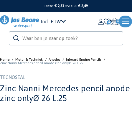
Diesel
€ 2,31
HVO100
€ 2,49
Incl. BTW
0
Home
/
Motor & Techniek
/
Anodes
/
Inboard Engine Pencils
/
Zinc Nanni Mercedes pencil anode zinc onlyØ 26 L.25
TECNOSEAL
Zinc Nanni Mercedes pencil anode
zinc onlyØ 26 L.25