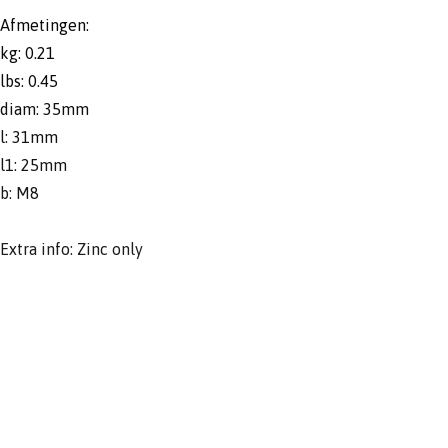
Afmetingen:
kg: 0.21
lbs: 0.45
diam: 35mm
l: 31mm
l1: 25mm
b: M8
Extra info: Zinc only