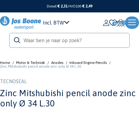
Diesel
€ 2,31
HVO100
€ 2,49
Incl. BTW
0
Home
/
Motor & Techniek
/
Anodes
/
Inboard Engine Pencils
/
Zinc Mitshubishi pencil anode zinc only Ø 34 L.30
TECNOSEAL
Zinc Mitshubishi pencil anode zinc
only Ø 34 L.30