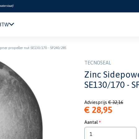
waterstaat
)
 BTW
Navigatie & Elektronica
ipner propeller nut SE130/170 - SP240/285
Motor & Techniek
Sanitair & Comfort
TECNOSEAL
Kleding & Schoenen
Zinc Sidepowe
Veiligheid
SE130/170 - S
Boeken & Kaarten
Verf & Onderhoud
Adviesprijs
€ 32,16
Tuigage & Dekuitrusting
€ 28,95
Rubberboten & Motoren
Outlet
Aantal