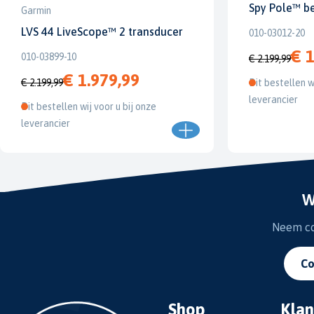
Spy Pole™ b
Garmin
LVS 44 LiveScope™ 2 transducer
010-03012-20
€ 1
010-03899-10
€ 2.199,99
€ 1.979,99
€ 2.199,99
Dit bestellen w
leverancier
Dit bestellen wij voor u bij onze
leverancier
W
Neem con
Co
Shop
Klan