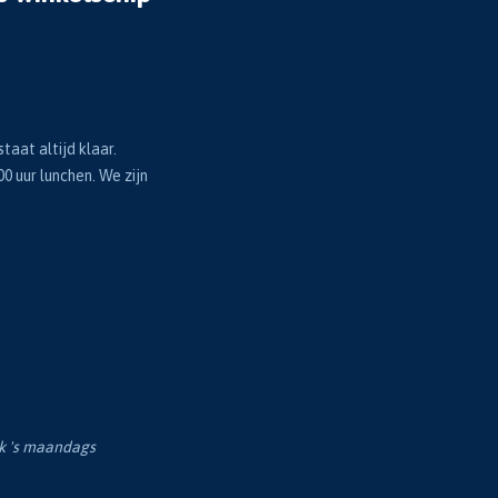
taat altijd klaar.
00 uur lunchen. We zijn
ok 's maandags