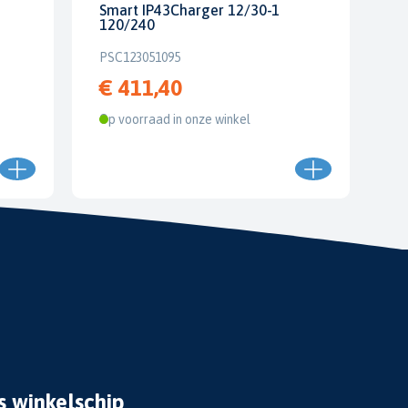
Smart IP43Charger 12/30-1
120/240
PSC123051095
€ 411,40
Op voorraad in onze winkel
s winkelschip