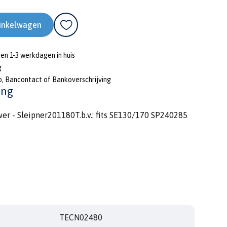
inkelwagen
nen 1-3 werkdagen in huis
g
o, Bancontact of Bankoverschrijving
ing
er - Sleipner201180T.b.v.: fits SE130/170 SP240285
TECN02480