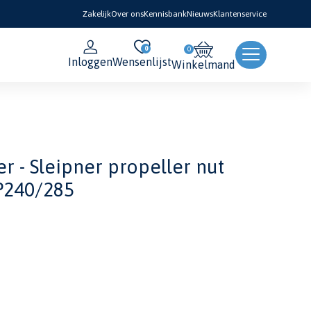
Zakelijk
Over ons
Kennisbank
Nieuws
Klantenservice
0
Inloggen
Wensenlijst
Winkelmand
r - Sleipner propeller nut
P240/285