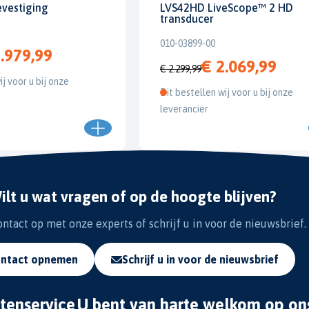
evestiging
LVS42HD LiveScope™ 2 HD
transducer
010-03899-00
.979,99
€ 2.069,99
€ 2.299,99
ij voor u bij onze
Dit bestellen wij voor u bij onze
leverancier
ilt u wat vragen of op de hoogte blijven?
tact op met onze experts of schrijf u in voor de nieuwsbrief.
ntact opnemen
Schrijf u in voor de nieuwsbrief
tenservice
U bent van harte welkom op on