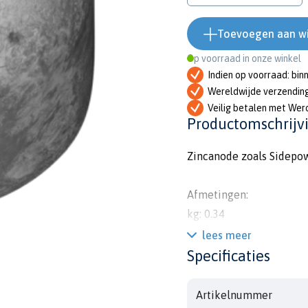
Toevoegen aan w
Op voorraad in onze winkel
Indien op voorraad: bin
Wereldwijde verzendin
Veilig betalen met Wer
Productomschrijv
Zincanode zoals Sidepow
Afmetingen:
kg: 0.34
lbs: 0.74
lees meer
h: 42mm
Specificaties
diam: 49mm
diam1: 6mm
Artikelnummer