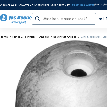
Diesel
€ 2,31
HVO100
€ 2,49
Waterstand Vlissingen
06:10
-81 cm
laag water
(bron:
Rijks
Incl.
Home
/
Motor & Techniek
/
Anodes
/
Bowthrust Anodes
/
Zinc Sidepower - Sle