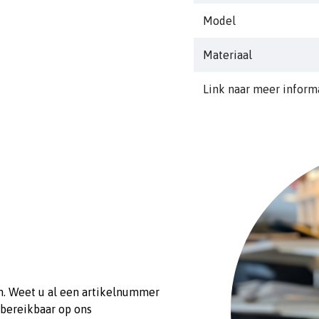
diam2: 33mm
Model
diam3: 24mm
Materiaal
Link naar meer inform
n. Weet u al een artikelnummer
 bereikbaar op ons