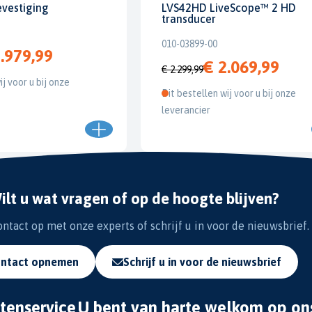
evestiging
LVS42HD LiveScope™ 2 HD
transducer
010-03899-00
.979,99
€ 2.069,99
€ 2.299,99
ij voor u bij onze
Dit bestellen wij voor u bij onze
leverancier
ilt u wat vragen of op de hoogte blijven?
tact op met onze experts of schrijf u in voor de nieuwsbrief.
ntact opnemen
Schrijf u in voor de nieuwsbrief
tenservice
U bent van harte welkom op on