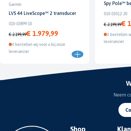
Spy Pole™ b
Garmin
LVS 44 LiveScope™ 2 transducer
010-03012-20
€ 1
010-03899-10
€ 2.199,99
€ 1.979,99
€ 2.199,99
Dit bestellen w
leverancier
Dit bestellen wij voor u bij onze
leverancier
W
Neem con
Co
Shop
Klan