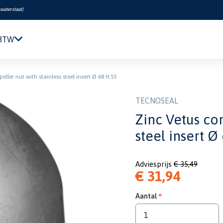
swaterstaat
)
 BTW
Navigatie & Elektronica
eller nut with stainless steel insert Ø 68 H.55
Motor & Techniek
Sanitair & Comfort
TECNOSEAL
Kleding & Schoenen
Zinc Vetus con
Veiligheid
steel insert Ø
Boeken & Kaarten
Verf & Onderhoud
Adviesprijs
€ 35,49
Tuigage & Dekuitrusting
€ 31,94
Rubberboten & Motoren
Outlet
Aantal