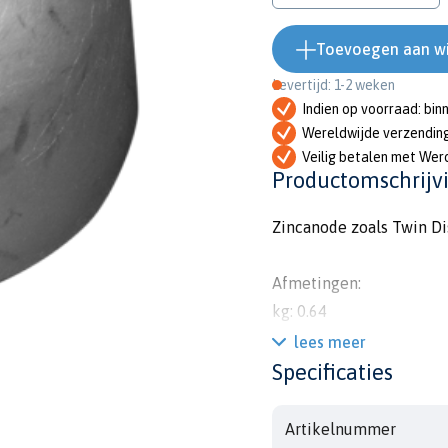
Toevoegen aan w
Levertijd: 1-2 weken
Indien op voorraad: bin
Wereldwijde verzendin
Veilig betalen met Wer
Productomschrijv
Zincanode zoals Twin Di
Afmetingen:
kg: 0.64
lbs: 1.41
lees meer
h: 55mm
Specificaties
diam: 68mm
diam1: 56mm
Artikelnummer