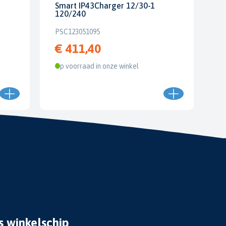
Smart IP43Charger 12/30-1
120/240
PSC123051095
€ 411,40
Op voorraad in onze winkel
s winkelschip