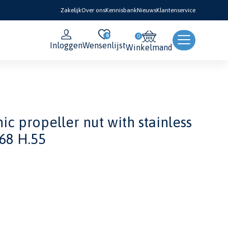
Zakelijk
Over ons
Kennisbank
Nieuws
Klantenservice
0
Inloggen
Wensenlijst
Winkelmand
ic propeller nut with stainless
 68 H.55