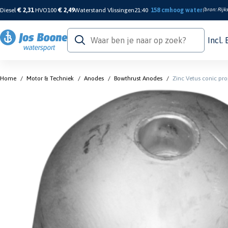
Diesel
€ 2,31
HVO100
€ 2,49
Waterstand Vlissingen
21:40
158 cm
hoog water
(bron:
Rijk
Incl.
Home
/
Motor & Techniek
/
Anodes
/
Bowthrust Anodes
/
Zinc Vetus conic prop