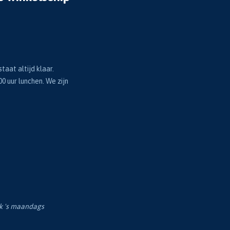
taat altijd klaar.
00 uur lunchen. We zijn
ok 's maandags