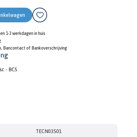
inkelwagen
nen 1-3 werkdagen in huis
g
o, Bancontact of Bankoverschrijving
ing
sc - BCS
TECN03501