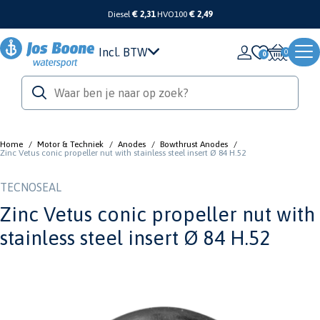
Diesel
€ 2,31
HVO100
€ 2,49
Incl. BTW
0
Home
/
Motor & Techniek
/
Anodes
/
Bowthrust Anodes
/
Zinc Vetus conic propeller nut with stainless steel insert Ø 84 H.52
TECNOSEAL
Zinc Vetus conic propeller nut with
stainless steel insert Ø 84 H.52