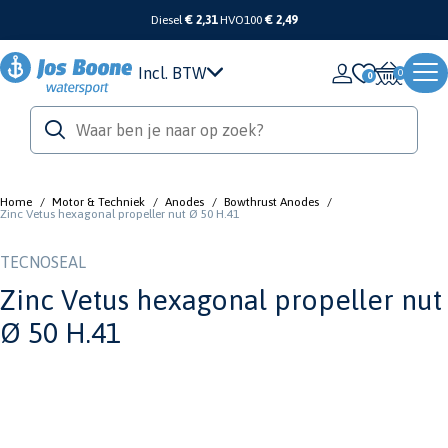
Diesel
€ 2,31
HVO100
€ 2,49
Incl. BTW
0
Home
/
Motor & Techniek
/
Anodes
/
Bowthrust Anodes
/
Zinc Vetus hexagonal propeller nut Ø 50 H.41
TECNOSEAL
Zinc Vetus hexagonal propeller nut
Ø 50 H.41