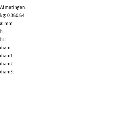
Afmetingen:
kg: 0.380.84
a: mm
h:
h1:
diam:
diam1:
diam2:
diam3: