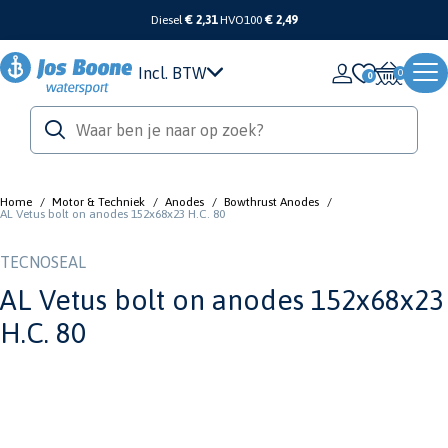
Diesel
€ 2,31
HVO100
€ 2,49
Incl. BTW
0
Home
/
Motor & Techniek
/
Anodes
/
Bowthrust Anodes
/
AL Vetus bolt on anodes 152x68x23 H.C. 80
TECNOSEAL
AL Vetus bolt on anodes 152x68x23
H.C. 80