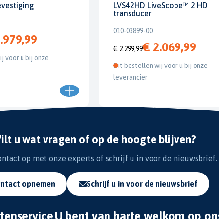
evestiging
LVS42HD LiveScope™ 2 HD
transducer
010-03899-00
.979,99
€ 2.069,99
€ 2.299,99
ij voor u bij onze
Dit bestellen wij voor u bij onze
leverancier
ilt u wat vragen of op de hoogte blijven?
tact op met onze experts of schrijf u in voor de nieuwsbrief.
ntact opnemen
Schrijf u in voor de nieuwsbrief
tenservice
U bent van harte welkom op on