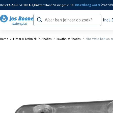
Diesel
€ 2,31
HVO100
€ 2,49
Waterstand Vlissingen
21:10
106 cm
hoog water
(bron:
Rijk
Incl.
Home
/
Motor & Techniek
/
Anodes
/
Bowthrust Anodes
/
Zinc Vetus bolt on 