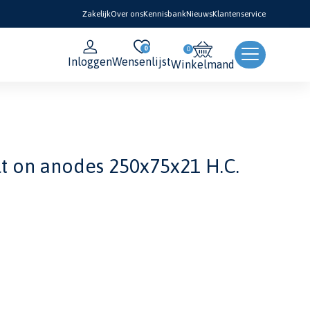
Zakelijk
Over ons
Kennisbank
Nieuws
Klantenservice
0
Inloggen
Wensenlijst
Winkelmand
lt on anodes 250x75x21 H.C.