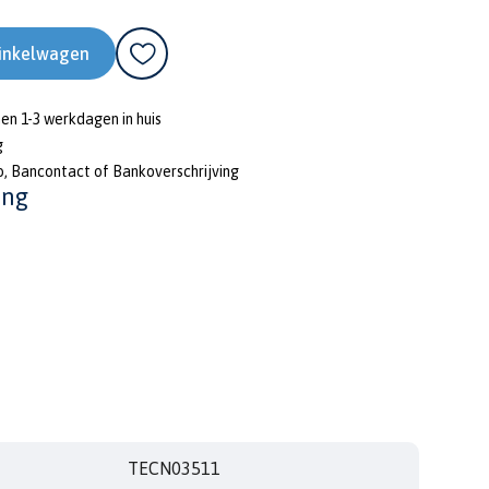
inkelwagen
nen 1-3 werkdagen in huis
g
o, Bancontact of Bankoverschrijving
ing
TECN03511