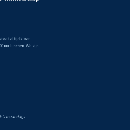
taat altijd klaar.
00 uur lunchen. We zijn
ok 's maandags