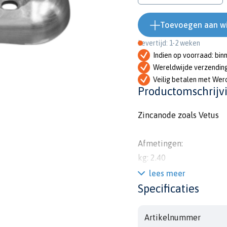
Toevoegen aan w
Levertijd: 1-2 weken
Indien op voorraad: bin
Wereldwijde verzendin
Veilig betalen met Wer
Productomschrijv
Zincanode zoals Vetus
Afmetingen:
kg: 2.40
lbs: 5.29
lees meer
i: 140mm
Specificaties
l: 250mm
a: 55mm
Artikelnummer