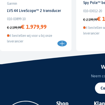
Spy Pole™ b
Garmin
LVS 44 LiveScope™ 2 transducer
010-03012-20
€ 1
010-03899-10
€ 2.199,99
€ 1.979,99
€ 2.199,99
Dit bestellen w
leverancier
Dit bestellen wij voor u bij onze
leverancier
W
Neem con
Co
Shop
Klan