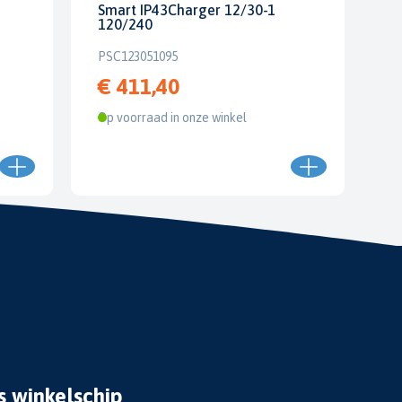
Smart IP43Charger 12/30-1
120/240
PSC123051095
€ 411,40
Op voorraad in onze winkel
s winkelschip