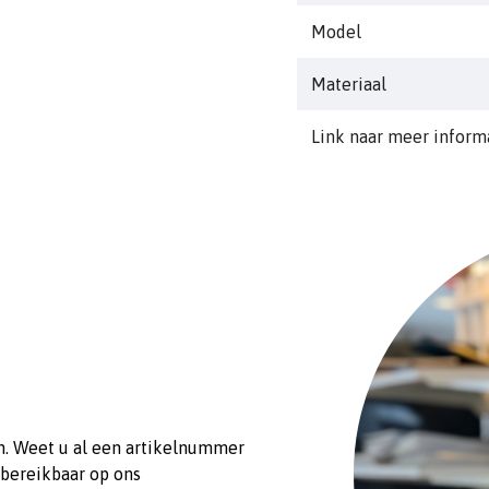
b: 75mm
Model
h: 21mm
h1: 37mm
Materiaal
diam1: 11mm
diam2: 11x15mm
Link naar meer inform
n. Weet u al een artikelnummer
 bereikbaar op ons