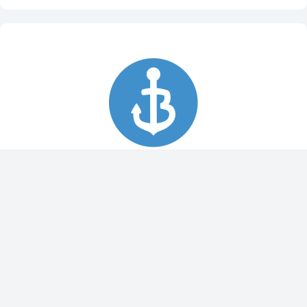
Spy Pole™ bevestiging
010-03012-20
€ 1.979,99
€ 2.199,99
Dit bestellen wij voor u bij onze leverancier