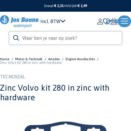
Diesel
€ 2,31
HVO100
€ 2,49
Incl. BTW
0
Home
/
Motor & Techniek
/
Anodes
/
Engine Anodes Kits
/
Zinc Volvo kit 280 in zinc with hardware
TECNOSEAL
Zinc Volvo kit 280 in zinc with
hardware