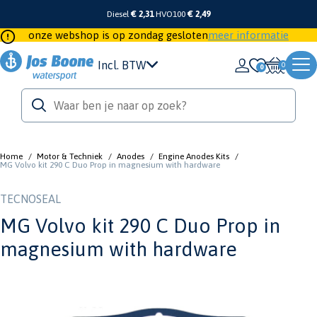
Diesel
€ 2,31
HVO100
€ 2,49
onze webshop is op zondag gesloten
meer informatie
Incl. BTW
0
Home
/
Motor & Techniek
/
Anodes
/
Engine Anodes Kits
/
MG Volvo kit 290 C Duo Prop in magnesium with hardware
TECNOSEAL
MG Volvo kit 290 C Duo Prop in
magnesium with hardware