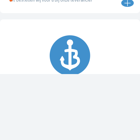
Dit bestellen wij voor u bij onze leverancier
Spy Pole™ bevestiging
010-03012-20
€ 1.979,99
€ 2.199,99
Dit bestellen wij voor u bij onze leverancier