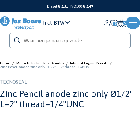
Diesel
€ 2,31
HVO100
€ 2,49
Incl. BTW
0
Home
/
Motor & Techniek
/
Anodes
/
Inboard Engine Pencils
/
Zinc Pencil anode zinc only Ø1/2'' L=2'' thread=1/4''UNC
TECNOSEAL
Zinc Pencil anode zinc only Ø1/2''
L=2'' thread=1/4''UNC