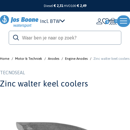
Diesel
€ 2,31
HVO100
€ 2,49
Incl. BTW
0
Home
/
Motor & Techniek
/
Anodes
/
Engine Anodes
/
Zinc walter keel coolers
TECNOSEAL
Zinc walter keel coolers