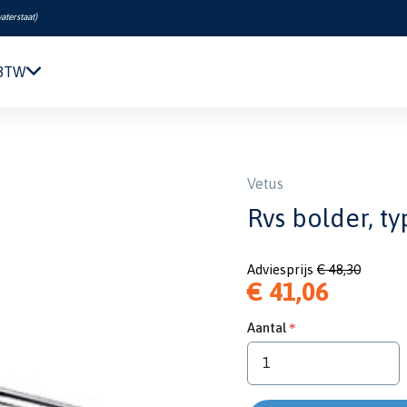
aterstaat
)
 BTW
Navigatie & Elektronica
r, type 90 met voetplaat
Motor & Techniek
Sanitair & Comfort
Vetus
Kleding & Schoenen
Rvs bolder, t
Veiligheid
Boeken & Kaarten
Adviesprijs
€ 48,30
Verf & Onderhoud
€ 41,06
Tuigage & Dekuitrusting
Rubberboten & Motoren
Aantal
Outlet