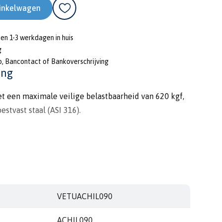
inkelwagen
nen 1-3 werkdagen in huis
g
o, Bancontact of Bankoverschrijving
ing
t een maximale veilige belastbaarheid van 620 kgf,
estvast staal (ASI 316).
VETUACHIL090
ACHIL090