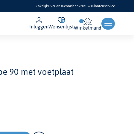
Zakelijk
Over ons
Kennisbank
Nieuws
Klantenservice
0
Inloggen
Wensenlijst
Winkelmand
ype 90 met voetplaat