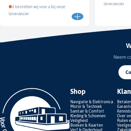
leverancier
Dit bestellen wij voor u bij onze
leverancier
W
Neem con
Co
Shop
Klan
Navigatie & Elektronica
Betale
Motor & Techniek
Garanti
Sanitair & Comfort
Kennis
Kleding & Schoenen
Over on
Veiligheid
Ruilen 
Boeken & Kaarten
Veelges
Verf & Onderhoud
Zakelij