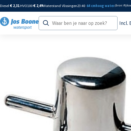
Diesel
€ 2,31
HVO100
€ 2,49
Waterstand Vlissingen
23:40
64 cm
hoog water
(bron:
Rijksw
Incl.
Home
/
Tuigage & Dekuitrusting
/
Dekuitrusting
/
Bolders & Kikkers
/
Rvs bolde