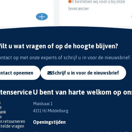
Dit bestellen wij voor u bij onze
leverancier
ilt u wat vragen of op de hoogte blijven?
tact op met onze experts of schrijf u in voor de nieuwsbrief.
ntact opnemen
Schrijf u in voor de nieuwsbrief
tenservice
U bent van harte welkom op on
n
Maisbaai 1
e
4331 HJ Middelburg
bank
s
en retourneren
Openingstijden
telde vragen
k