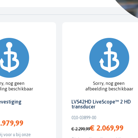
evestiging
LVS42HD LiveScope™ 2 HD
transducer
010-03899-00
.979,99
€ 2.069,99
€ 2.299,99
ij voor u bij onze