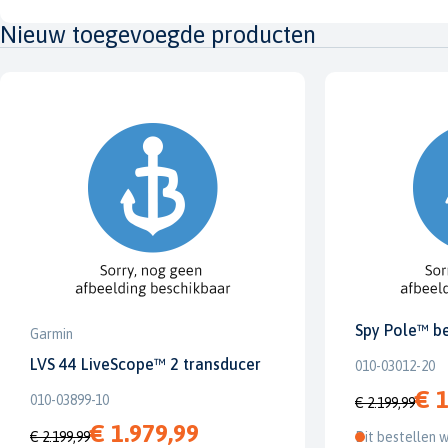
Nieuw toegevoegde producten
Spy Pole™ b
Garmin
LVS 44 LiveScope™ 2 transducer
010-03012-20
€ 1
010-03899-10
€ 2.199,99
€ 1.979,99
€ 2.199,99
Dit bestellen w