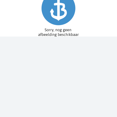
Spy Pole™ bevestiging
010-03012-20
€ 1.979,99
€ 2.199,99
Dit bestellen wij voor u bij onze leverancier