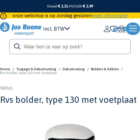
Diesel
€ 2,31
HVO100
€ 2,49
onze webshop is op zondag gesloten
meer informatie
Incl. BTW
0
Home
/
Tuigage & Dekuitrusting
/
Dekuitrusting
/
Bolders & Kikkers
/
Rvs bolder, type 130 met voetplaat
Vetus
Rvs bolder, type 130 met voetplaat