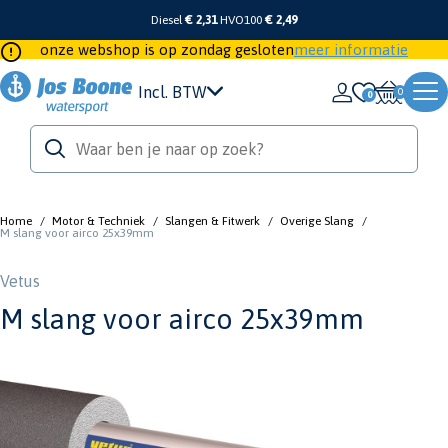
Diesel
€ 2,31
HVO100
€ 2,49
onze webshop is op zondag gesloten
meer informatie
Incl. BTW
0
Home
/
Motor & Techniek
/
Slangen & Fitwerk
/
Overige Slang
/
M slang voor airco 25x39mm
Vetus
M slang voor airco 25x39mm