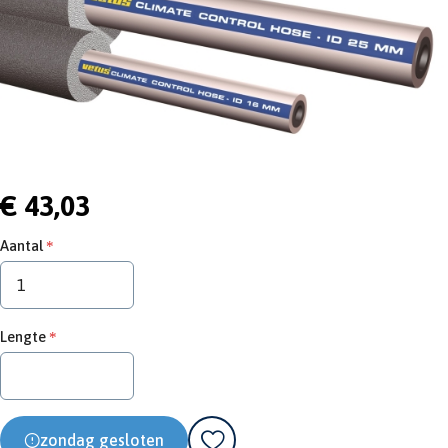
€ 43,03
Aantal
Lengte
zondag gesloten