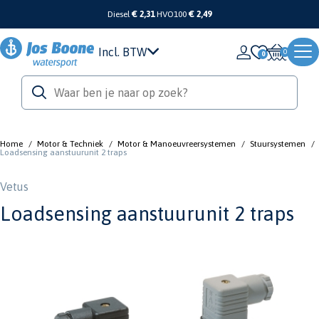
Diesel
€ 2,31
HVO100
€ 2,49
Incl. BTW
0
Home
/
Motor & Techniek
/
Motor & Manoeuvreersystemen
/
Stuursystemen
/
Loadsensing aanstuurunit 2 traps
Vetus
Loadsensing aanstuurunit 2 traps