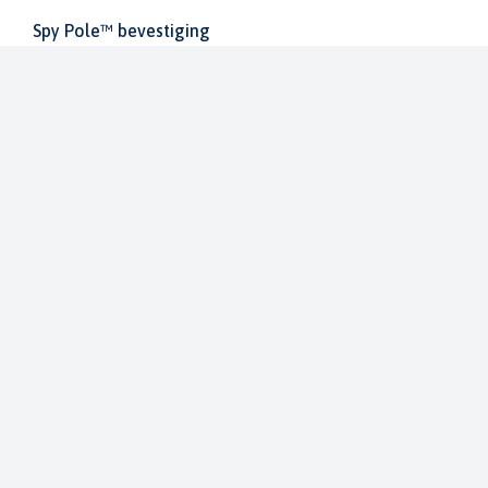
Spy Pole™ bevestiging
010-03012-20
€ 1.979,99
€ 2.199,99
Dit bestellen wij voor u bij onze leverancier